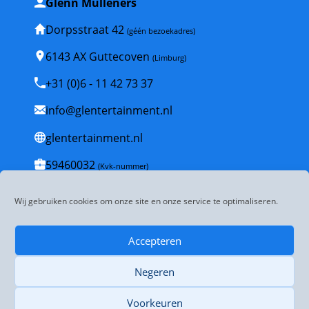
Glenn Mulleners
Dorpsstraat 42
(géén bezoekadres)
6143 AX Guttecoven
(Limburg)
+31 (0)6 - 11 42 73 37
info@glentertainment.nl
glentertainment.nl
59460032
(Kvk-nummer)
NL001835447B53
(BTW-nummer)
Wij gebruiken cookies om onze site en onze service te optimaliseren.
Veelgestelde vragen
Accepteren
Algemene voorwaarden
Negeren
Disclaimer
Privacybeleid
Voorkeuren