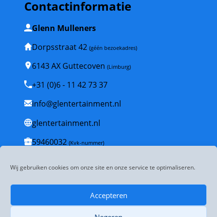
Contactinformatie
Glenn Mulleners
Dorpsstraat 42
(géén bezoekadres)
6143 AX Guttecoven
(Limburg)
+31 (0)6 - 11 42 73 37
info@glentertainment.nl
glentertainment.nl
59460032
(Kvk-nummer)
NL001835447B53
(BTW-nummer)
Wij gebruiken cookies om onze site en onze service te optimaliseren.
Veelgestelde vragen
Accepteren
Algemene voorwaarden
Negeren