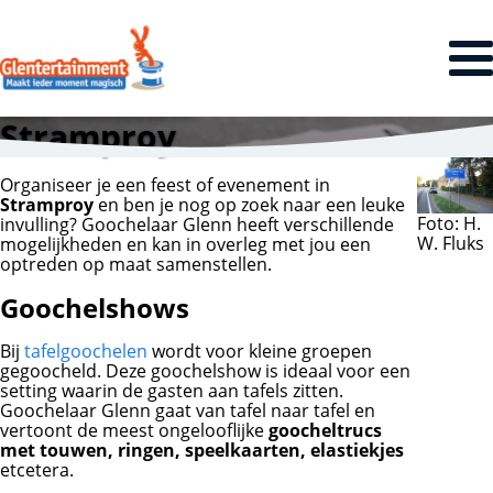
Stramproy
Organiseer je een feest of evenement in
Stramproy
en ben je nog op zoek naar een leuke
Foto: H.
invulling? Goochelaar Glenn heeft verschillende
W. Fluks
mogelijkheden en kan in overleg met jou een
optreden op maat samenstellen.
Goochelshows
Bij
tafelgoochelen
wordt voor kleine groepen
gegoocheld. Deze goochelshow is ideaal voor een
setting waarin de gasten aan tafels zitten.
Goochelaar Glenn gaat van tafel naar tafel en
vertoont de meest ongelooflijke
goocheltrucs
met touwen, ringen, speelkaarten, elastiekjes
etcetera.