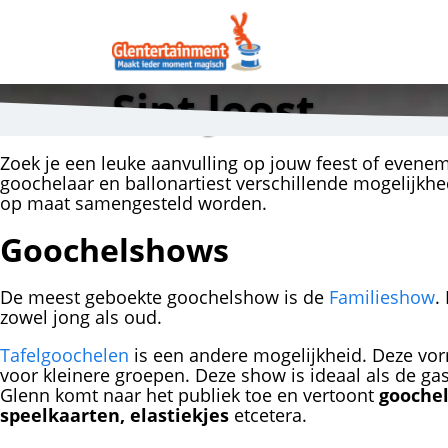
Sint Joost
Zoek je een leuke aanvulling op jouw feest of evene
goochelaar en ballonartiest verschillende mogelijkh
op maat samengesteld worden.
Goochelshows
De meest geboekte goochelshow is de
Familieshow
.
zowel jong als oud.
Tafelgoochelen
is een andere mogelijkheid. Deze vo
voor kleinere groepen. Deze show is ideaal als de gas
Glenn komt naar het publiek toe en vertoont
goochel
speelkaarten, elastiekjes
etcetera.