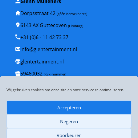
Glenn Mulleners
Dorpsstraat 42
(géén bezoekadres)
6143 AX Guttecoven
(Limburg)
+31 (0)6 - 11 42 73 37
info@glentertainment.nl
glentertainment.nl
59460032
(Kvk-nummer)
NL001835447B53
(BTW-nummer)
Wij gebruiken cookies om onze site en onze service te optimaliseren.
Veelgestelde vragen
Accepteren
Algemene voorwaarden
Negeren
Disclaimer
Privacybeleid
Voorkeuren