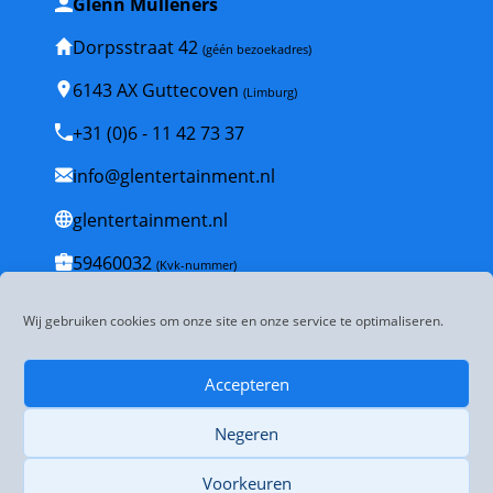
Glenn Mulleners
Dorpsstraat 42
(géén bezoekadres)
6143 AX Guttecoven
(Limburg)
+31 (0)6 - 11 42 73 37
info@glentertainment.nl
glentertainment.nl
59460032
(Kvk-nummer)
NL001835447B53
(BTW-nummer)
Wij gebruiken cookies om onze site en onze service te optimaliseren.
Veelgestelde vragen
Accepteren
Algemene voorwaarden
Negeren
Disclaimer
Privacybeleid
Voorkeuren