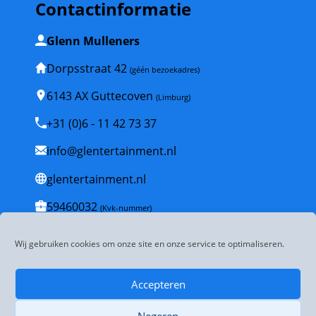
Contactinformatie
Glenn Mulleners
Dorpsstraat 42
(géén bezoekadres)
6143 AX Guttecoven
(Limburg)
+31 (0)6 - 11 42 73 37
info@glentertainment.nl
glentertainment.nl
59460032
(Kvk-nummer)
NL001835447B53
(BTW-nummer)
Wij gebruiken cookies om onze site en onze service te optimaliseren.
Veelgestelde vragen
Accepteren
Algemene voorwaarden
Negeren