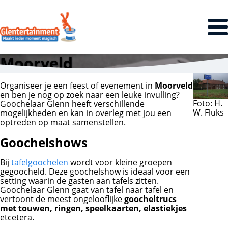
Moorveld
Organiseer je een feest of evenement in
Moorveld
en ben je nog op zoek naar een leuke invulling?
Foto: H.
Goochelaar Glenn heeft verschillende
W. Fluks
mogelijkheden en kan in overleg met jou een
optreden op maat samenstellen.
Goochelshows
Bij
tafelgoochelen
wordt voor kleine groepen
gegoocheld. Deze goochelshow is ideaal voor een
setting waarin de gasten aan tafels zitten.
Goochelaar Glenn gaat van tafel naar tafel en
vertoont de meest ongelooflijke
goocheltrucs
met touwen, ringen, speelkaarten, elastiekjes
etcetera.