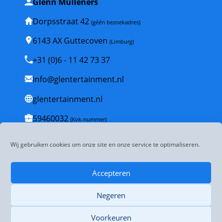
Glenn Mulleners
Dorpsstraat 42
(géén bezoekadres)
6143 AX Guttecoven
(Limburg)
+31 (0)6 - 11 42 73 37
info@glentertainment.nl
glentertainment.nl
59460032
(Kvk-nummer)
NL001835447B53
(BTW-nummer)
Wij gebruiken cookies om onze site en onze service te optimaliseren.
Veelgestelde vragen
Accepteren
Algemene voorwaarden
Negeren
Disclaimer
Privacybeleid
Voorkeuren