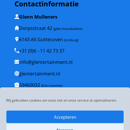
Contactinformatie
Glenn Mulleners
Dorpsstraat 42
(géén bezoekadres)
6143 AX Guttecoven
(Limburg)
+31 (0)6 - 11 42 73 37
info@glentertainment.nl
glentertainment.nl
59460032
(Kvk-nummer)
NL001835447B53
(BTW-nummer)
Wij gebruiken cookies om onze site en onze service te optimaliseren.
Veelgestelde vragen
Accepteren
Algemene voorwaarden
Negeren