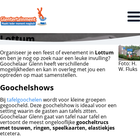
Lottum
Organiseer je een feest of evenement in
Lottum
en ben je nog op zoek naar een leuke invulling?
Foto: H.
Goochelaar Glenn heeft verschillende
W. Fluks
mogelijkheden en kan in overleg met jou een
optreden op maat samenstellen.
Goochelshows
Bij
tafelgoochelen
wordt voor kleine groepen
gegoocheld. Deze goochelshow is ideaal voor een
setting waarin de gasten aan tafels zitten.
Goochelaar Glenn gaat van tafel naar tafel en
vertoont de meest ongelooflijke
goocheltrucs
met touwen, ringen, speelkaarten, elastiekjes
etcetera.