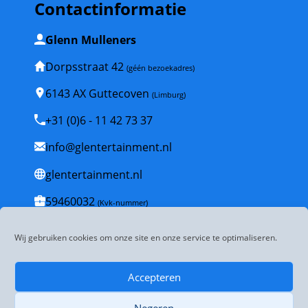
Contactinformatie
Glenn Mulleners
Dorpsstraat 42
(géén bezoekadres)
6143 AX Guttecoven
(Limburg)
+31 (0)6 - 11 42 73 37
info@glentertainment.nl
glentertainment.nl
59460032
(Kvk-nummer)
NL001835447B53
(BTW-nummer)
Wij gebruiken cookies om onze site en onze service te optimaliseren.
Veelgestelde vragen
Accepteren
Algemene voorwaarden
Negeren