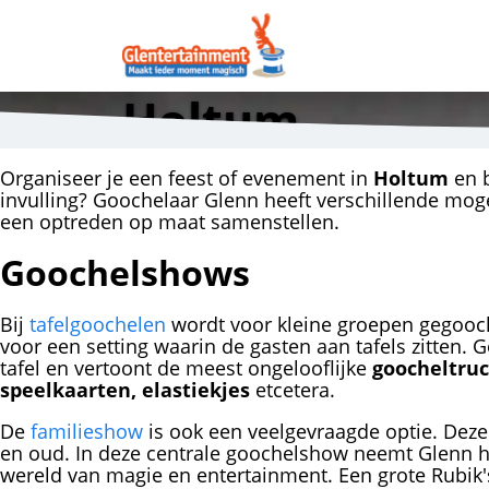
Holtum
Organiseer je een feest of evenement in
Holtum
en b
invulling? Goochelaar Glenn heeft verschillende mog
een optreden op maat samenstellen.
Goochelshows
Bij
tafelgoochelen
wordt voor kleine groepen gegooch
voor een setting waarin de gasten aan tafels zitten. 
tafel en vertoont de meest ongelooflijke
goocheltruc
speelkaarten, elastiekjes
etcetera.
De
familieshow
is ook een veelgevraagde optie. Deze 
en oud. In deze centrale goochelshow neemt Glenn 
wereld van magie en entertainment. Een grote Rubik'