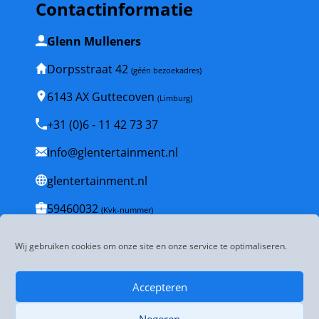
Contactinformatie
Glenn Mulleners
Dorpsstraat 42
(géén bezoekadres)
6143 AX Guttecoven
(Limburg)
+31 (0)6 - 11 42 73 37
info@glentertainment.nl
glentertainment.nl
59460032
(Kvk-nummer)
NL001835447B53
(BTW-nummer)
Wij gebruiken cookies om onze site en onze service te optimaliseren.
Veelgestelde vragen
Accepteren
Algemene voorwaarden
Negeren