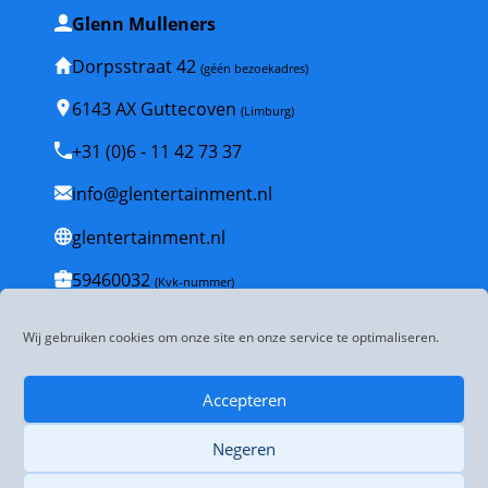
Glenn Mulleners
Dorpsstraat 42
(géén bezoekadres)
6143 AX Guttecoven
(Limburg)
+31 (0)6 - 11 42 73 37
info@glentertainment.nl
glentertainment.nl
59460032
(Kvk-nummer)
NL001835447B53
(BTW-nummer)
Wij gebruiken cookies om onze site en onze service te optimaliseren.
Veelgestelde vragen
Accepteren
Algemene voorwaarden
Negeren
Disclaimer