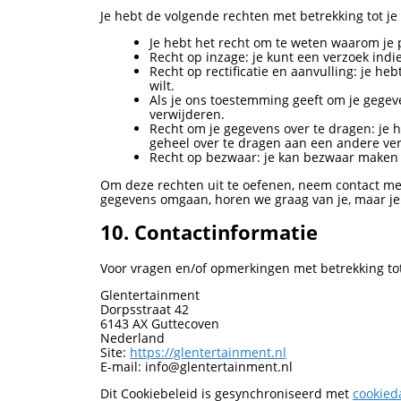
Je hebt de volgende rechten met betrekking tot j
Je hebt het recht om te weten waarom je
Recht op inzage: je kunt een verzoek ind
Recht op rectificatie en aanvulling: je he
wilt.
Als je ons toestemming geeft om je gegeve
verwijderen.
Recht om je gegevens over te dragen: je h
geheel over te dragen aan een andere ve
Recht op bezwaar: je kan bezwaar maken t
Om deze rechten uit te oefenen, neem contact met
gegevens omgaan, horen we graag van je, maar je h
10. Contactinformatie
Voor vragen en/of opmerkingen met betrekking tot
Glentertainment
Dorpsstraat 42
6143 AX Guttecoven
Nederland
Site:
https://glentertainment.nl
E-mail:
info@
glentertainment.nl
Dit Cookiebeleid is gesynchroniseerd met
cookied