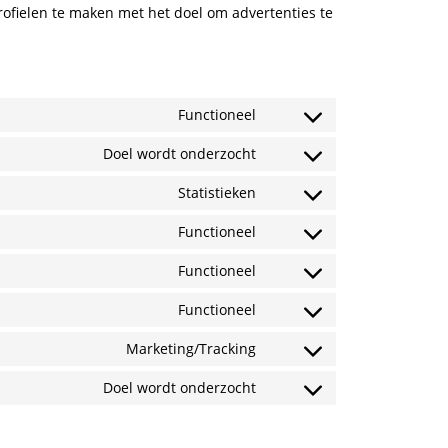
rofielen te maken met het doel om advertenties te
Functioneel
Consent
to
Doel wordt onderzocht
service
Consent
wordpress
to
Statistieken
service
Consent
amazon
to
Functioneel
service
Consent
google-
to
analytics
Functioneel
service
Consent
complianz
to
Functioneel
service
Consent
ithemes-
to
security
Marketing/Tracking
service
Consent
litespeed
to
Doel wordt onderzocht
service
Consent
google-
to
fonts
service
diversen