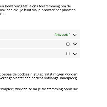
euren bewaren’ geef je ons toestemming om de
okiebeleid. Je kunt via je browser het plaatsen
rkt.
Altijd actief
Statistieken
Marketing
at bepaalde cookies niet geplaatst mogen worden.
 wordt geplaatst een bericht ontvangt. Raadpleeg
r verwijdert, worden ze na je toestemming opnieuw