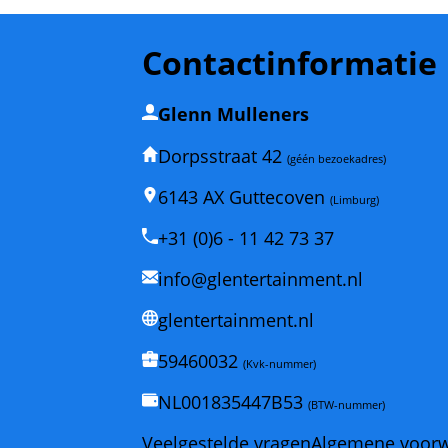
Contactinformatie
Glenn Mulleners
Dorpsstraat 42
(géén bezoekadres)
6143 AX Guttecoven
(Limburg)
+31 (0)6 - 11 42 73 37
info@glentertainment.nl
glentertainment.nl
59460032
(Kvk-nummer)
NL001835447B53
(BTW-nummer)
Veelgestelde vragen
Algemene voor